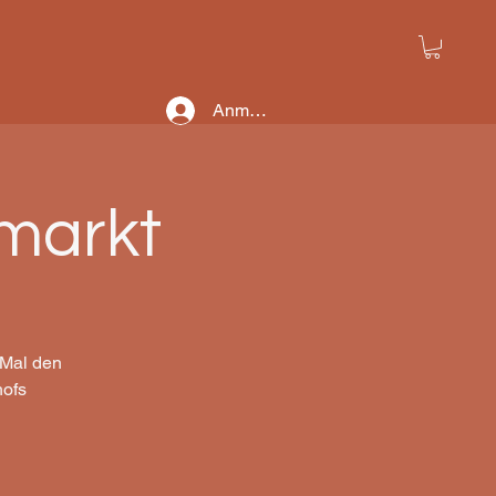
Anmelden
markt
 Mal den
hofs