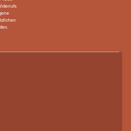
iderrufs
igene
tzlichen
fen.