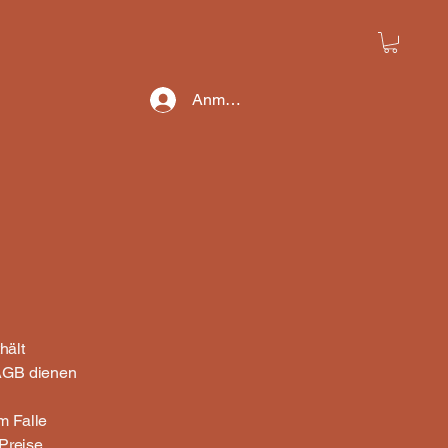
Anmelden
hält
e AGB dienen
m Falle
 Preise